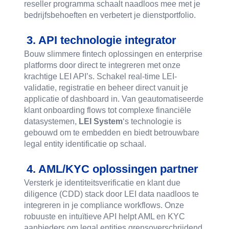
reseller programma schaalt naadloos mee met je
bedrijfsbehoeften en verbetert je dienstportfolio.
3. API technologie integrator
Bouw slimmere fintech oplossingen en enterprise
platforms door direct te integreren met onze
krachtige LEI API’s. Schakel real-time LEI-
validatie, registratie en beheer direct vanuit je
applicatie of dashboard in. Van geautomatiseerde
klant onboarding flows tot complexe financiële
datasystemen,
LEI System
‘s technologie is
gebouwd om te embedden en biedt betrouwbare
legal entity identificatie op schaal.
4. AML/KYC oplossingen partner
Versterk je identiteitsverificatie en klant due
diligence (CDD) stack door LEI data naadloos te
integreren in je compliance workflows. Onze
robuuste en intuïtieve API helpt AML en KYC
aanbieders om legal entities grensoverschrijdend