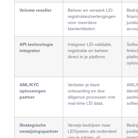
Volume reseller
Beheer en verwerk LEI-
Bedri
registraties/verlengingen
financ
voor meerdere
juridi
klantentiteiten.
accou
API technologie
Integreer LEI-validatie,
Softw
integrator
registratie en beheer
fintec
direct in je platform.
platf
oplos
AML/KYC
Verbeter je klant
AML/K
oplossingen
onboarding en due
identi
partner
diligence processen met
aanbi
real-time LEI data.
softw
Strategische
Verwijs bedrijven naar
Bedri
verwijzingspartner
LEISystem als onderdeel
juridi
van je advies- of
inves