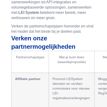
samenwerkingen tot API-integraties en
volumegebaseerde oplossingen, samenwerken
met
LEI System
betekent meer bereik, meer
vertrouwen en meer groei.
Verken de partnerschapstypen hieronder en vind
het model dat het beste bij je doelen past.
Verken onze
partnermogelijkheden
Partnerschapstype
Wat je kunt doen
Me
(waardepropositie)
Affiliate partner
Promoot LEISystem
Blogg
diensten en verdien
conte
commissies voor nieuwe
vergel
LEI-
RegTe
registraties/verlengingen.