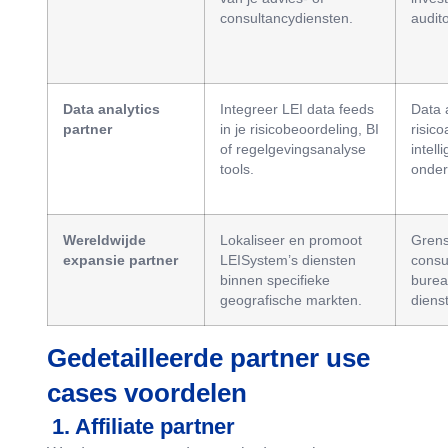
consultancydiensten.
audit
Data analytics
Integreer LEI data feeds
Data 
partner
in je risicobeoordeling, BI
risic
of regelgevingsanalyse
intell
tools.
onder
Wereldwijde
Lokaliseer en promoot
Grens
expansie partner
LEISystem’s diensten
consu
binnen specifieke
burea
geografische markten.
diens
Gedetailleerde partner use
cases voordelen
1. Affiliate partner